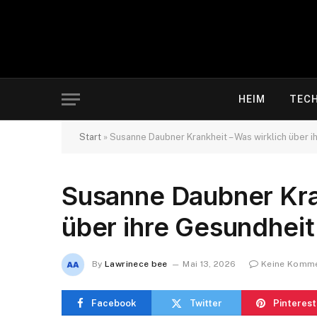
HEIM
TEC
Start
»
Susanne Daubner Krankheit – Was wirklich über i
Susanne Daubner Kra
über ihre Gesundheit
By
Lawrinece bee
Mai 13, 2026
Keine Komm
Facebook
Twitter
Pinterest