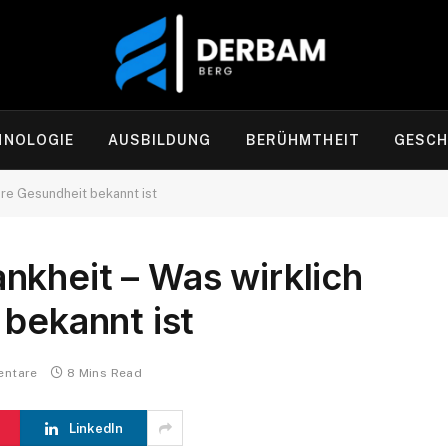
HNOLOGIE
AUSBILDUNG
BERÜHMTHEIT
GESCH
hre Gesundheit bekannt ist
nkheit – Was wirklich
 bekannt ist
entare
8 Mins Read
LinkedIn