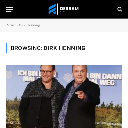
Start
»
Dirk Henning
BROWSING:
DIRK HENNING