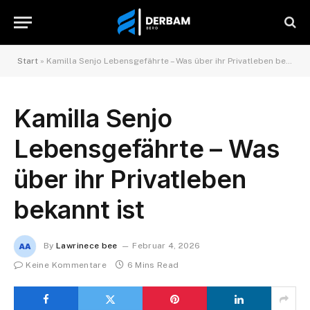
Start
»
Kamilla Senjo Lebensgefährte – Was über ihr Privatleben bekannt ist
Kamilla Senjo
Lebensgefährte – Was
über ihr Privatleben
bekannt ist
By
Lawrinece bee
Februar 4, 2026
Keine Kommentare
6 Mins Read