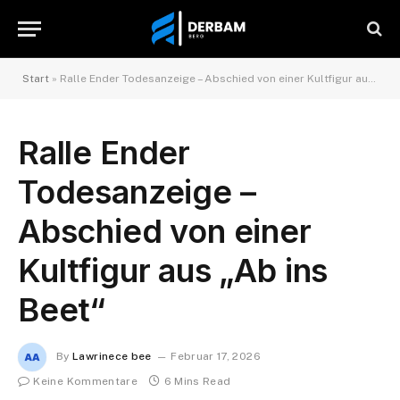
Start
»
Ralle Ender Todesanzeige – Abschied von einer Kultfigur aus „Ab ins Beet“
Ralle Ender
Todesanzeige –
Abschied von einer
Kultfigur aus „Ab ins
Beet“
By
Lawrinece bee
Februar 17, 2026
Keine Kommentare
6 Mins Read