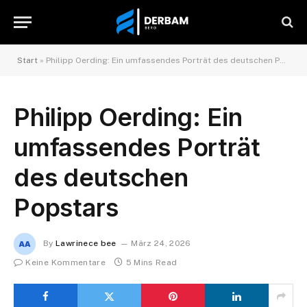
Start
»
Philipp Oerding: Ein umfassendes Porträt des deutschen Popstars
Philipp Oerding: Ein
umfassendes Porträt
des deutschen
Popstars
By
Lawrinece bee
März 24, 2026
Keine Kommentare
5 Mins Read