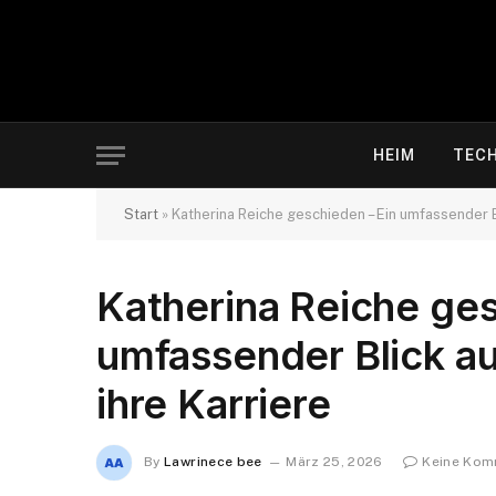
HEIM
TEC
Start
»
Katherina Reiche geschieden – Ein umfassender Bl
Katherina Reiche ges
umfassender Blick au
ihre Karriere
By
Lawrinece bee
März 25, 2026
Keine Kom