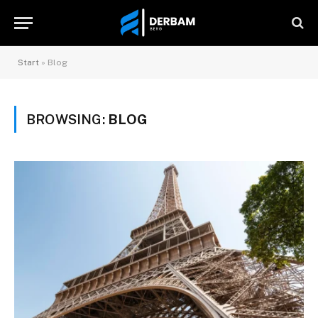
Start
»
Blog
BROWSING:
BLOG