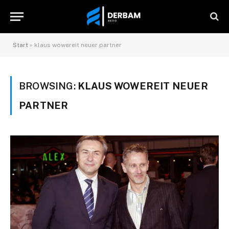
Start
»
klaus wowereit neuer partner
BROWSING:
KLAUS WOWEREIT NEUER
PARTNER